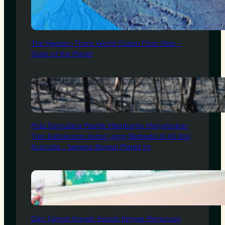
The Heezen–Tharp World Ocean Floor Map –
State of the Planet
Pola Samudera Pasifik Membantu Menjelaskan
Tren Kebakaran Hutan yang Berbeda di AS dan
Australia – Negara Bagian Planet Ini
Dari Taman Kanak-Kanak hingga Perguruan