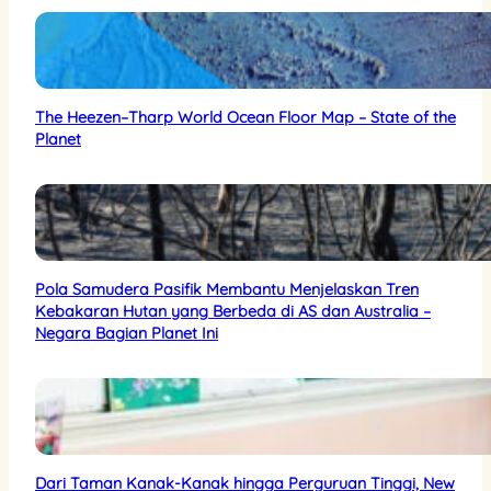
The Heezen–Tharp World Ocean Floor Map – State of the
Planet
Pola Samudera Pasifik Membantu Menjelaskan Tren
Kebakaran Hutan yang Berbeda di AS dan Australia –
Negara Bagian Planet Ini
Dari Taman Kanak-Kanak hingga Perguruan Tinggi, New