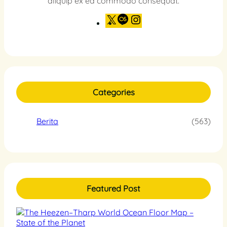
aliquip ex ea commodo consequat.
X
L
I
a
n
s
s
t
t
.
a
f
g
m
r
a
Categories
m
Berita
(563)
Featured Post